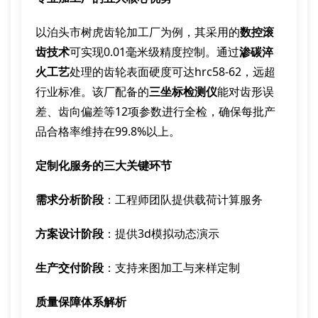
以泊头市树虎齿轮加工厂为例，其采用的
数控滚
齿技术
可实现0.01毫米级精度控制。通过
渗碳淬
火工艺
处理的齿轮表面硬度可达hrc58-62，远超
行业标准。该厂配备的
三坐标检测仪
能对齿形误
差、齿向偏差等12项参数进行全检，确保每批产
品合格率维持在99.8%以上。
定制化服务的三大关键环节
需求分析阶段
：工程师团队提供载荷计算服务
方案设计阶段
：提供3d模拟动态演示
生产交付阶段
：支持来图加工与来样定制
质量保障体系解析