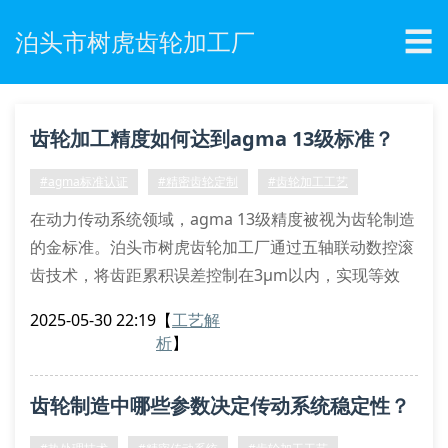
☰
泊头市树虎齿轮加工厂
齿轮加工精度如何达到agma 13级标准？
#agma标准认证
#精密齿轮定制
#齿轮加工工艺
在动力传动系统领域，agma 13级精度被视为齿轮制造
的金标准。泊头市树虎齿轮加工厂通过五轴联动数控滚
齿技术，将齿距累积误差控制在3μm以内，实现等效
iso 1328标准的双啮合检测精度。该工艺采用模块化刀
2025-05-30 22:19
【
工艺解
具系统，配合在线监测装置，可实时修正齿廓修形参
析
】
数。
精密加工关键技术指标
齿轮制造中哪些参数决定传动系统稳定性？
齿面粗糙度ra≤0.4μm
周节累积误差±5μm/m