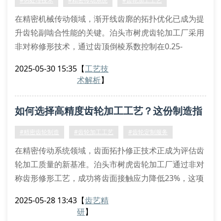
#热处理技术
#精密传动系统
#齿轮加工工艺
有效硬化层深度0.8-1.2mm
在精密机械传动领域，渐开线齿廓的拓扑优化已成为提
渗碳淬火变形量＜0.03mm
升齿轮副啮合性能的关键。泊头市树虎齿轮加工厂采用
非对称修形技术，通过齿顶倒棱系数控制在0.25-
0.35mm范围内，有效降低齿面接触应力峰值达
2025-05-30 15:35
【
工艺技
18.7%。该工艺结合三维轮廓扫描仪进行实时监测，确
术解析
】
保模数公差带稳定在iso1328-1标准的5级精度区间。
一、啮合性能的核心参数体系
如何选择高精度齿轮加工工艺？这份制造指
基于赫兹接触理论建立的齿面接触斑分析模型显示，当
压力角偏差超过2.3′
南必看
#精密齿轮制造
#齿轮加工工艺
#齿轮定制服务
在精密传动系统领域，齿面拓扑修正技术正成为评估齿
轮加工质量的新基准。泊头市树虎齿轮加工厂通过非对
称齿形修形工艺，成功将齿面接触应力降低23%，这项
突破性成果已获得cmif技术认证。
2025-05-28 13:43
【
齿艺精
精密齿轮制造的三大核心指标
研
】
渗碳淬火梯度控制：采用三维温度场模拟技术，确保有